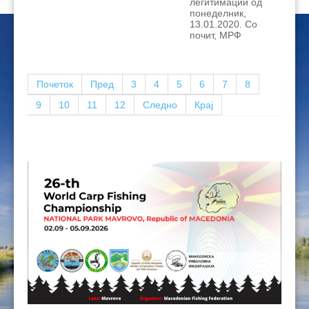
легитимации од
понеделник,
13.01.2020. Со
почит, МРФ
Почеток
Пред
3
4
5
6
7
8
9
10
11
12
Следно
Крај