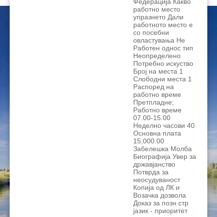
Федерација Какво
работно место
упразнето Дали
работното место е
со посебни
овластувања Не
Работен однос тип
Неопределено
Потребно искуство
Број на места 1
Слободни места 1
Распоред на
работно време
Претпладне;
Работно време
07.00-15.00
Неделно часови 40
Основна плата
15,000.00
Забелешка Молба
Биографија Увер за
државјанство
Потврда за
неосудуваност
Копија од ЛК и
Возачка дозвола
Доказ за позн стр
јазик - приоритет