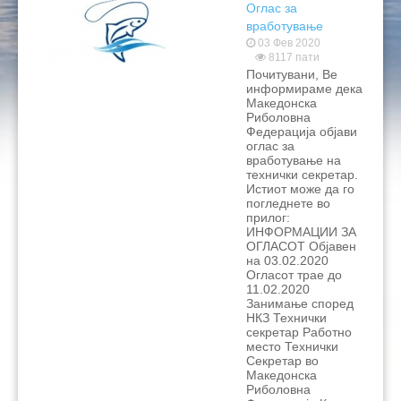
Оглас за
вработување
03 Фев 2020
8117 пати
Почитувани, Ве
информираме дека
Македонска
Риболовна
Федерација објави
оглас за
вработување на
технички секретар.
Истиот може да го
погледнете во
прилог:
ИНФОРМАЦИИ ЗА
ОГЛАСОТ Објавен
на 03.02.2020
Огласот трае до
11.02.2020
Занимање според
НКЗ Технички
секретар Работно
место Технички
Секретар во
Македонска
Риболовна