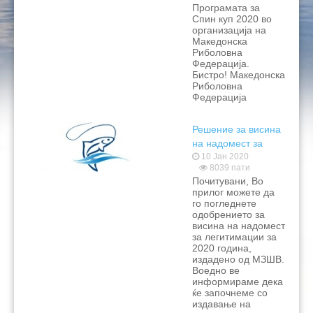
Програмата за
Спин куп 2020 во
организација на
Македонска
Риболовна
Федерација.
Бистро! Македонска
Риболовна
Федерација
Решение за висина
на надомест за
легитимации за
10 Јан 2020
8039 пати
2020 година
Почитувани, Во
прилог можете да
го погледнете
одобрението за
висина на надомест
за легитимации за
2020 година,
издадено од МЗШВ.
Воедно ве
информираме дека
ќе започнеме со
издавање на