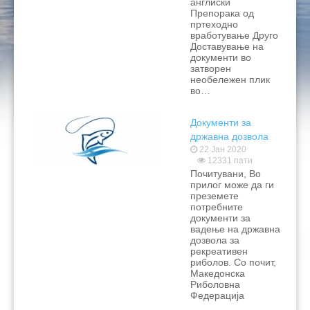
англиски
Препорака од
пртеходно
вработување Друго
Доставување на
документи во
затворен
необележен плик
во…
Документи за
државна дозвола
22 Јан 2020
12331 пати
Почитувани, Во
прилог може да ги
преземете
потребните
документи за
вадење на државна
дозвола за
рекреативен
риболов. Со почит,
Македонска
Риболовна
Федерација