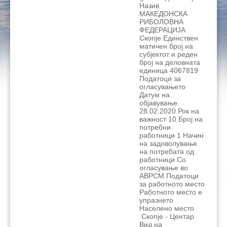
Назив
МАКЕДОНСКА
РИБОЛОВНА
ФЕДЕРАЦИЈА
Скопје Единствен
матичен број на
субјектот и реден
број на деловната
единица 4067819
Податоци за
огласувањето
Датум на
објавување
28.02.2020 Рок на
важност 10 Број на
потребни
работници 1 Начин
на задоволување
на потребата од
работници Со
огласување во
АВРСМ Податоци
за работното место
Работното место е
упразнето
Населено место
Скопје - Центар
Вид на