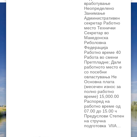
вработување
Неопределено
Занимање
Административен
секретар Работно
место Технички
Секретар во
Македонска
Риболовна
Федерација
Работно време 40
Работа во смени
Претпладне; Дали
работното место е
со посебни
овластувања Не
Основна плата
(месечен износ за
полно работно
време) 15,000.00
Распоред на
работно време од
07.00 до 15.00 ч
Предуслови Степен
на стручна
подготовка VIIA…