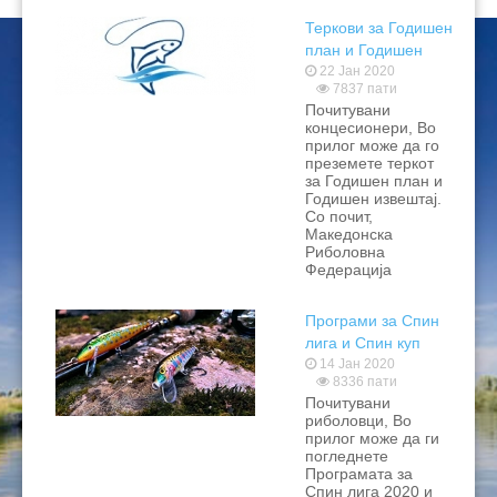
Теркови за Годишен
план и Годишен
извештај
22 Јан 2020
7837 пати
Почитувани
концесионери, Во
прилог може да го
преземете теркот
за Годишен план и
Годишен извештај.
Со почит,
Македонска
Риболовна
Федерација
Програми за Спин
лига и Спин куп
2020
14 Јан 2020
8336 пати
Почитувани
риболовци, Во
прилог може да ги
погледнете
Програмата за
Спин лига 2020 и