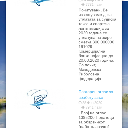
такса
04 Мар 2020
7731 пати
ЦЕНОВНИЦИ 2020
Почитувани, Ве
известуваме дека
ЦЕНОВНИЦИ 2018
уплатата за судиска
такса и спортска
легитимација за
ЦЕНОВНИЦИ 2017
2020 година се
уплатува на жиро
ЦЕНОВНИЦИ 2016
сметка 300 000000
191029
Комерцијална
банка најдоцна до
20.03.2020 година.
Со почит,
Македонска
Риболовна
федерација
Повторен оглас за
вработување
28 Фев 2020
7941 пати
Број на оглас
1395200 Податоци
за обврзникот
(работодавачот)