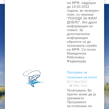
на МРФ, најдоцна
до 14.03.2022
година, во затворен
плик, со назнака
“ПОНУДА ЗА ФИАТ
ДОБЛО“, без други
информации на
пликот. За
дополнителни
информации
обратете се до
техничката служба
на МРФ. Со почит,
Македонска
Риболовна
Федерација.
Програма за
полагање на испит
за спортско-
22 Фев 2022
4881 пати
риболовни судии
Почитувани, Во
прилог може да ја
преземете
Програмата
за полагање на