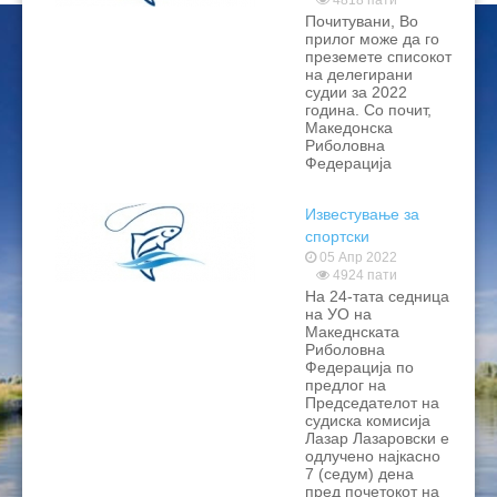
4818 пати
Почитувани, Во
ЦЕНОВНИЦИ 2020
прилог може да го
преземете списокот
ЦЕНОВНИЦИ 2018
на делегирани
судии за 2022
година. Со почит,
ЦЕНОВНИЦИ 2017
Македонска
Риболовна
ЦЕНОВНИЦИ 2016
Федерација
Известување за
спортски
натпревари
05 Апр 2022
4924 пати
На 24-тата седница
на УО на
Македнската
Риболовна
Федерација по
предлог на
Председателот на
судиска комисија
Лазар Лазаровски е
одлучено најкасно
7 (седум) дена
пред почетокот на