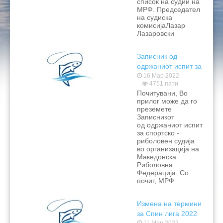
список на судии на
МРФ. Председател
на судиска
комисијаЛазар
Лазаровски
Записник од
одржаниот испит за
спортско -
16 Мар 2022
4751 пати
риболовен судија
Почитувани, Во
прилог може да го
преземете
Записникот
од одржаниот испит
за спортско -
риболовен судија
во организација на
Македонска
Риболовна
Федерација. Со
почит, МРФ
Измена на термини
за Спин лига 2022