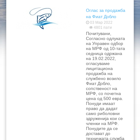
Оглас за продажба
на Фиат Добло
03 Мар 2022
4801 пати
Почитувани,
Согласно одлуката
на Управен одбор
на МРФ од 10-тата
седница одржана
на 19.02.2022,
огласуваме
лицитациона
продажба на
службено возило
Фиат Добло,
сопственост на
МРФ, со почетна
цена од 500 евра.
Понуди имаат
право да дадат
само риболовни
здруженија кои се
членки на МРФ.
Понудите да се
достават до
техничката служба