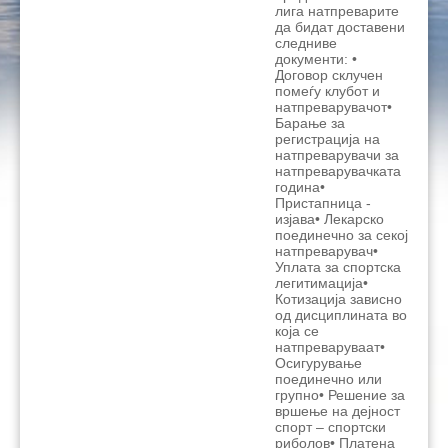
лига натпреварите
да бидат доставени
следниве
документи: •
Договор склучен
помеѓу клубот и
натпреварувачот•
Барање за
регистрација на
натпреварувачи за
натпреварувачката
година•
Пристапница -
изјава• Лекарско
поединечно за секој
натпреварувач•
Уплата за спортска
легитимација•
Котизација зависно
од дисциплината во
која се
натпреваруваат•
Осигурување
поединечно или
групно• Решение за
вршење на дејност
спорт – спортски
риболов• Платена