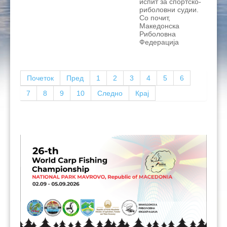
испит за спортско-
риболовни судии.
Со почит,
Македонска
Риболовна
Федерација
Почеток
Пред
1
2
3
4
5
6
7
8
9
10
Следно
Крај