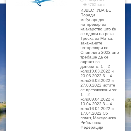
11 Мар 2022
4762 пати
ИЗВЕСТУВАЊЕ
Поради
меѓународен
натпревар во
кајакарство што ќе
се одржи на река
Треска во Матка,
закажаните
натпревари во
Спин лига 2022 што
требаше да се
одржат во
деновите: 1 – 2
коло19.03.2022 и
20.03.2022 3 – 4
коло26.03.2022 и
27.03.2022 истите
се презакажани за:
1 – 2
коло09.04.2022 и
10.04.2022 3 – 4
коло16.04.2022 и
17.04.2022 Со
почит, Македонска
Риболовна
Федерација