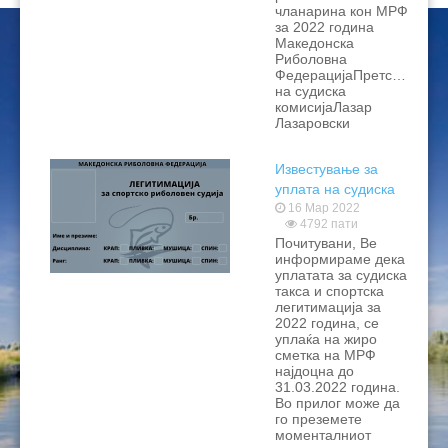
чланарина кон МРФ
за 2022 година
Македонска
Риболовна
ФедерацијаПретседател
на судиска
комисијаЛазар
Лазаровски
Известување за
уплата на судиска
такса за 2022 и
16 Мар 2022
4792 пати
список на судии
Почитувани, Ве
информираме дека
уплатата за судиска
такса и спортска
легитимација за
2022 година, се
уплаќа на жиро
сметка на МРФ
најдоцна до
31.03.2022 година.
Во прилог може да
го преземете
моменталниот