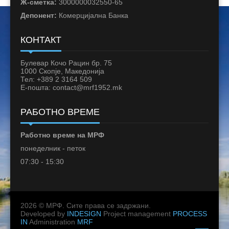
Ж-сметка:
3000000032550-65
Депонент:
Комерцијална Банка
КОНТАКТ
Булевар Кочо Рацин бр. 75
1000 Скопје, Македонија
Тел: +389 2 3164 509
Е-пошта: contact@mrf1952.mk
РАБОТНО ВРЕМЕ
Работно време на МРФ
понеделник - петок
07:30 - 15:30
2026 © МРФ. Сите права се задржани.
Developed by
INDESIGN
Project management
PROCESS
IN
Administration
MRF