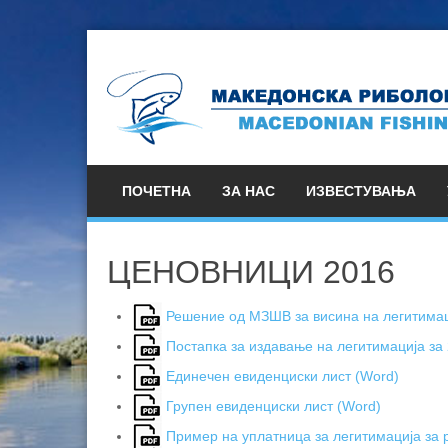
ПОЧЕТНА
ЗА НАС
ИЗВЕСТУВАЊА
ЦЕНОВНИЦИ 2016
Решение од МЗШВ за висина на легитимац
Постапка за издавање на легитимација за
Единечен евиденциски лист (Word)
Групен евиденциски лист (Word)
Пример на уплатница за легитимација за 