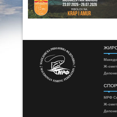
ЖИРО
Македо
Ж-смет
Депоне
СПОР
МРФ Ск
Ж-смет
Депоне