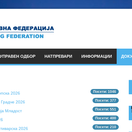
УПРАВЕН ОДБОР
НАТПРЕВАРИ
ИНФОРМАЦИИ
ДОК
Посети: 1046
опска 2026
Посети: 377
 Градче 2026
Посети: 551
ија Младост
Посети: 400
26
Посети: 210
стиварска 2026