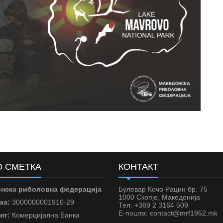
 СМЕТКА
КОНТАКТ
нска риболовна федерација
Булевар Кочо Рацин бр. 75
1000 Скопје, Македонија
ка:
3000000001910-29
Тел: +389 2 3164 509
Е-пошта: contact@mrf1952.mk
нт:
Комерцијална Банка