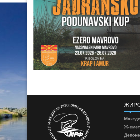
ЖИРО
Македо
Ж-смет
Депоне