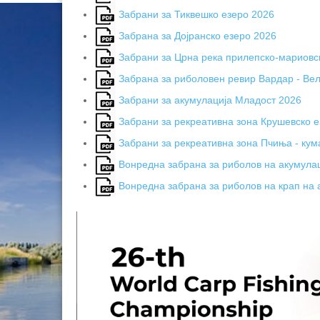
Забрани за Тиквешко езеро 2026
Забрана за Дојранско езеро 2026
Забрани за Црна река прилепско-мариовс
Забрана за риболовен ревир Вардар - Ве
Забрани за акумулација Младост 2026
Забрани за рекреативна зона Крушевско е
Забрани за рекреативна зона Пчиња - кум
Вонредна забрана за риболов на акумула
Вонредна забрана за риболов на крап на 